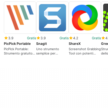
3.9
Gratis
3.9
Gratis
4.2
Gratis
4
PicPick Portable
Snagit
ShareX
Gre
PicPick Portable:
Uno strumento
Screenshot Grabbing
Stru
Strumento gratuito
semplice per
Tool con potenti
dell
per catture
catturare
funzionalità
grat
schermate
istantaneamente lo
funz
schermo del tuo PC