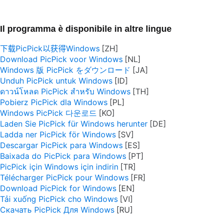
Il programma è disponibile in altre lingue
下载PicPick以获得Windows
Download PicPick voor Windows
Windows 版 PicPick をダウンロード
Unduh PicPick untuk Windows
ดาวน์โหลด PicPick สำหรับ Windows
Pobierz PicPick dla Windows
Windows PicPick 다운로드
Laden Sie PicPick für Windows herunter
Ladda ner PicPick för Windows
Descargar PicPick para Windows
Baixada do PicPick para Windows
PicPick için Windows için indirin
Télécharger PicPick pour Windows
Download PicPick for Windows
Tải xuống PicPick cho Windows
Скачать PicPick Для Windows